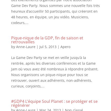
Game Dev Party. Nous sommes une nouvelle fois très
heureux d’accueillir 50 participants, qui créeront en
48 heures, en équipe, un jeu vidéo. Musiciens,
codeurs,...
Pique-nique de la GDP, fin de saison et
retrouvailles
by
Anne-Laure
|
Jul 5, 2013
|
Apero
La Game Dev Party se met en veille jusqu’à la
rentrée, après les diverses conférences et la Game
Jam où vous avez été nombreux à répondre présent.
Nous organisons un pique-nique pour tous se
retrouver, ouvert aux adhérents, non-adhérents,
curieux, conjoints,...
#GDP4 L’équipe Soul Planet : se protéger et se
régénérer
by
Anne-Laure
|
Mar 24, 2013
|
Non classé