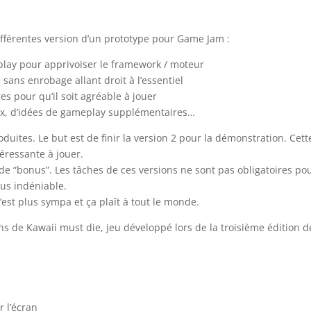
ifférentes version d’un prototype pour Game Jam :
lay pour apprivoiser le framework / moteur
ans enrobage allant droit à l’essentiel
s pour qu’il soit agréable à jouer
ux, d’idées de gameplay supplémentaires…
duites. Le but est de finir la version 2 pour la démonstration. Cett
téressante à jouer.
 de “bonus”. Les tâches de ces versions ne sont pas obligatoires po
lus indéniable.
’est plus sympa et ça plaît à tout le monde.
ons de Kawaii must die, jeu développé lors de la troisième édition d
 l’écran