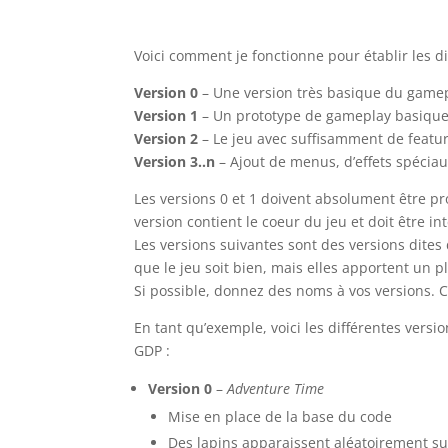
Voici comment je fonctionne pour établir les d
Version 0
– Une version très basique du gamep
Version 1
– Un prototype de gameplay basique s
Version 2
– Le jeu avec suffisamment de feature
Version 3..n
– Ajout de menus, d’effets spécia
Les versions 0 et 1 doivent absolument être pro
version contient le coeur du jeu et doit être in
Les versions suivantes sont des versions dites
que le jeu soit bien, mais elles apportent un p
Si possible, donnez des noms à vos versions. C
En tant qu’exemple, voici les différentes versi
GDP :
Version 0
–
Adventure Time
Mise en place de la base du code
Des lapins apparaissent aléatoirement sur