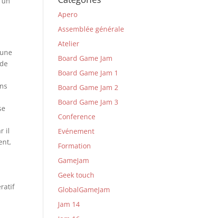
r un
Apero
Assemblée générale
Atelier
 une
Board Game Jam
 de
Board Game Jam 1
ans
Board Game Jam 2
Board Game Jam 3
se
Conference
r il
Evénement
ent,
Formation
GameJam
Geek touch
ratif
GlobalGameJam
Jam 14