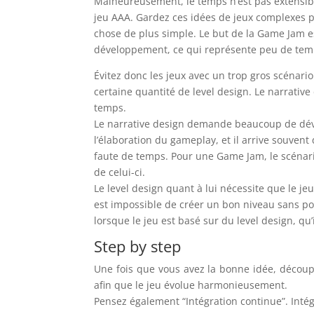
Malheureusement, le temps n’est pas extensib
jeu AAA. Gardez ces idées de jeux complexes po
chose de plus simple. Le but de la Game Jam 
développement, ce qui représente peu de tem
Évitez donc les jeux avec un trop gros scénari
certaine quantité de level design. Le narrativ
temps.
Le narrative design demande beaucoup de dév
l’élaboration du gameplay, et il arrive souvent
faute de temps. Pour une Game Jam, le scénari
de celui-ci.
Le level design quant à lui nécessite que le jeu
est impossible de créer un bon niveau sans pou
lorsque le jeu est basé sur du level design, qu’
Step by step
Une fois que vous avez la bonne idée, découpe
afin que le jeu évolue harmonieusement.
Pensez également “Intégration continue”. Inté