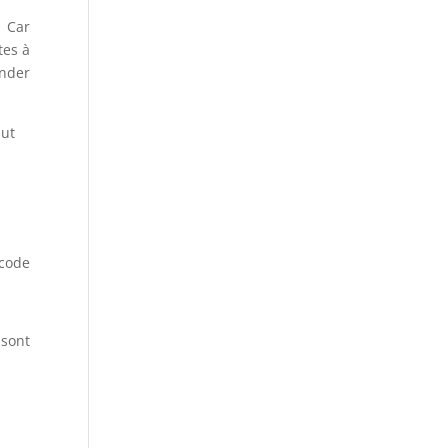
. Car
tes à
nder
aut
 code
 sont