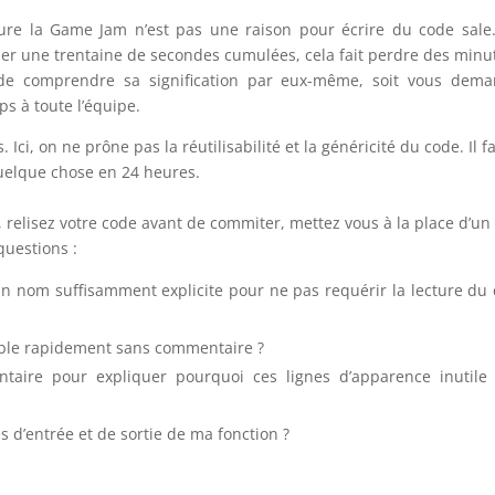
re la Game Jam n’est pas une raison pour écrire du code sale
er une trentaine de secondes cumulées, cela fait perdre des minu
 de comprendre sa signification par eux-même, soit vous dema
ps à toute l’équipe.
Ici, on ne prône pas la réutilisabilité et la généricité du code. Il f
quelque chose en 24 heures.
, relisez votre code avant de commiter, mettez vous à la place d’un
questions :
a un nom suffisamment explicite pour ne pas requérir la lecture du
ible rapidement sans commentaire ?
aire pour expliquer pourquoi ces lignes d’apparence inutile
es d’entrée et de sortie de ma fonction ?