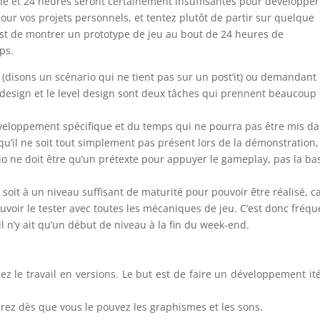
le et 24 heures seront certainement insuffisantes pour développe
ur vos projets personnels, et tentez plutôt de partir sur quelque
est de montrer un prototype de jeu au bout de 24 heures de
ps.
o (disons un scénario qui ne tient pas sur un post’it) ou demandant
e design et le level design sont deux tâches qui prennent beaucoup
eloppement spécifique et du temps qui ne pourra pas être mis d
 qu’il ne soit tout simplement pas présent lors de la démonstration,
o ne doit être qu’un prétexte pour appuyer le gameplay, pas la ba
 soit à un niveau suffisant de maturité pour pouvoir être réalisé, ca
voir le tester avec toutes les mécaniques de jeu. C’est donc fréqu
il n’y ait qu’un début de niveau à la fin du week-end.
z le travail en versions. Le but est de faire un développement ité
grez dès que vous le pouvez les graphismes et les sons.