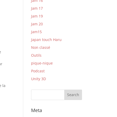
Jam 16
Jam 17
Jam 19
Jam 20
Jam15
Japan touch Haru
Non classé
e
Outils
pique-nique
ur
Podcast
Unity 3D
e la
Meta