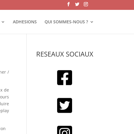
ADHESIONS
QUI SOMMES-NOUS ?
RESEAUX SOCIAUX
ner /
ux de
jours
duire
eplay
ion