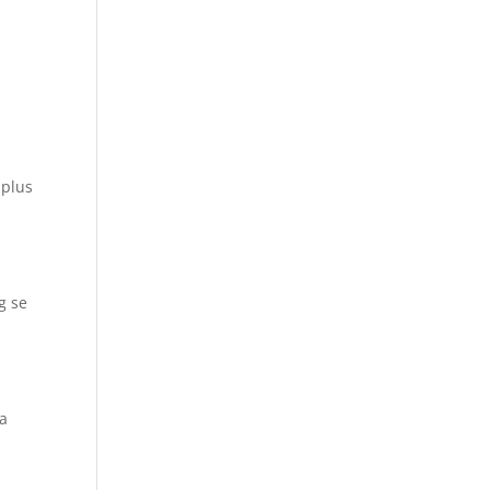
 plus
u
g se
va