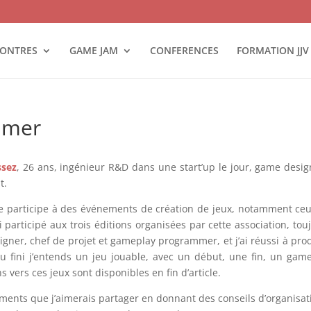
ONTRES
GAME JAM
CONFERENCES
FORMATION JJV
mmer
ssez
, 26 ans, ingénieur R&D dans une start’up le jour, game desig
t.
e participe à des événements de création de jeux, notamment ce
i participé aux trois éditions organisées par cette association, tou
gner, chef de projet et gameplay programmer, et j’ai réussi à pro
 jeu fini j’entends un jeu jouable, avec un début, une fin, un gam
 vers ces jeux sont disponibles en fin d’article.
ements que j’aimerais partager en donnant des conseils d’organisat