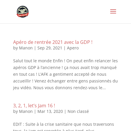
Apéro de rentrée 2021 avec la GDP !
by
Manon
|
Sep 29, 2021
|
Apero
Salut tout le monde Enfin ! On peut enfin relancer les
apéros GDP à l’ancienne ! ça nous avait trop manqué
en tout cas ! L’AFK a gentiment accepté de nous
accueillir ! Venez échanger entre gens passionnés du
jeu vidéo. Nous vous donnons rendez-vous le...
3, 2, 1, let’s Jam 16 !
by
Manon
|
Mar 13, 2020
|
Non classé
EDIT : Suite à la crise sanitaire que nous traversons
tous, la jam est reportée à plus tard, plus