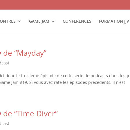
ONTRES
GAME JAM
CONFERENCES
FORMATION JJV
w de “Mayday”
dcast
oici donc le troisième épisode de cette série de podcasts dans lesq
Game Jam #19. Si vous avez raté les épisodes précédents, il n’est
 de “Time Diver”
dcast