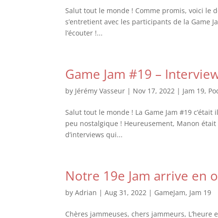
Salut tout le monde ! Comme promis, voici le
s’entretient avec les participants de la Game J
l’écouter !...
Game Jam #19 – Interview
by
Jérémy Vasseur
|
Nov 17, 2022
|
Jam 19
,
Po
Salut tout le monde ! La Game Jam #19 c’était 
peu nostalgique ! Heureusement, Manon était a
d’interviews qui...
Notre 19e Jam arrive en o
by
Adrian
|
Aug 31, 2022
|
GameJam
,
Jam 19
Chères jammeuses, chers jammeurs, L’heure est 