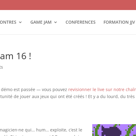
ONTRES
GAME JAM
CONFERENCES
FORMATION JJV
Jam 16 !
ts
rée démo est passée — vous pouvez
revisionner le live sur notre chaî
nité de jouer aux jeux qui ont été créés ! Et y a du lourd, du très
agicien⋅ne qui… hum… exploite, c’est le