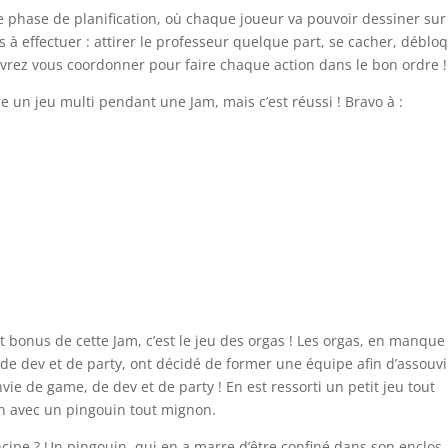
 phase de planification, où chaque joueur va pouvoir dessiner sur
à effectuer : attirer le professeur quelque part, se cacher, déblo
devrez vous coordonner pour faire chaque action dans le bon ordre !
re un jeu multi pendant une Jam, mais c’est réussi ! Bravo à :
it bonus de cette Jam, c’est le jeu des orgas ! Les orgas, en manque
de dev et de party, ont décidé de former une équipe afin d’assouvi
nvie de game, de dev et de party ! En est ressorti un petit jeu tout
 avec un pingouin tout mignon.
ncipe ? Un pingouin, qui en a marre d’être confiné dans son enclos,