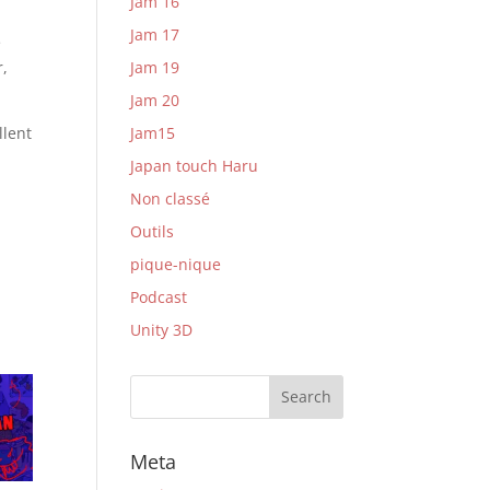
Jam 16
Jam 17
e
Jam 19
r,
Jam 20
Jam15
llent
Japan touch Haru
Non classé
Outils
pique-nique
Podcast
Unity 3D
Meta