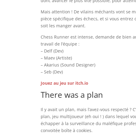
donc avancer le plus vite possible, pour attein
Mais attention ! De vilains méchants vont se m
pièce spécifique des échecs, et si vous entrez 
soit les manger avant.
Chess Runner est intense, demande de bien ant
travail de l’équipe :
– Delf (Dev)
– Maev (Artiste)
– Akarius (Sound Designer)
– Seb (Dev)
Jouez au jeu sur itch.io
There was a plan
Il y avait un plan, mais l’avez-vous respecté 
plan, jeu multijoueur (eh oui ! ) dans lequel v
échapper à la surveillance du maléfique profess
convoitée boîte à cookies.