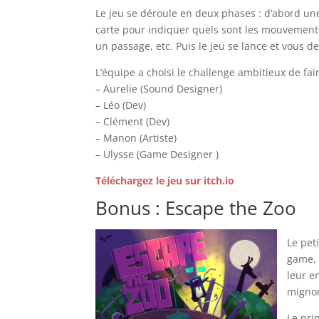
Le jeu se déroule en deux phases : d’abord une
carte pour indiquer quels sont les mouvements 
un passage, etc. Puis le jeu se lance et vous 
L’équipe a choisi le challenge ambitieux de fai
– Aurelie (Sound Designer)
– Léo (Dev)
– Clément (Dev)
– Manon (Artiste)
– Ulysse (Game Designer )
Téléchargez le jeu sur itch.io
Bonus : Escape the Zoo
Le pet
game, 
leur e
mignon
Le pri