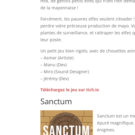
mot, de gentils petits elfes qui n’ont rien dem
de la mayonnaise !
Forcément, les pauvres elfes veulent s’évader ! 
perdre votre précieuse production de mayo. V
plantes de surveillance, et rattraper les elfes 
leur poste.
Un petit jeu bien rigolo, avec de chouettes ani
– Asmar (Artiste)
– Manu (Dev)
– Miro (Sound Designer)
– Jérémy (Dev)
Téléchargez le jeu sur itch.io
Sanctum
Sanctum est un mé
épuré magnifique. 
énigmes.