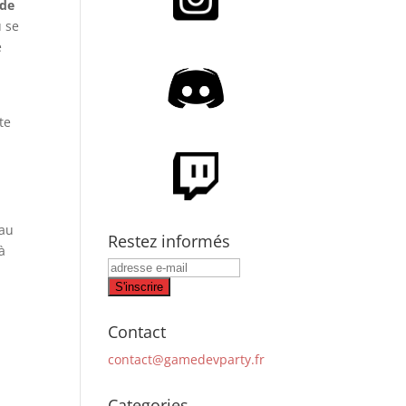
 de
ù se
e
te
 au
Restez informés
jà
Contact
contact@gamedevparty.fr
Categories