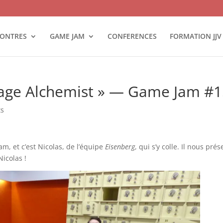
ONTRES
GAME JAM
CONFERENCES
FORMATION JJV
rbage Alchemist » — Game Jam #
ts
Jam, et c’est Nicolas, de l’équipe
Eisenberg
, qui s’y colle. Il nous pré
Nicolas !