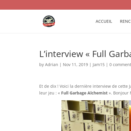
ACCUEIL
RENC
L’interview « Full Ga
by
Adrian
|
Nov 11, 2019
|
Jam15
|
0 commen
Et de dix ! Voici la dernière interview de cette 
leur jeu : «
Full Garbage Alchemist
». Bonjour 