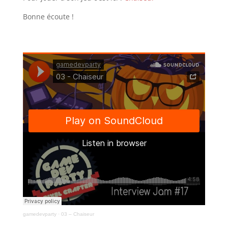
Bonne écoute !
gamedevparty
·
03 – Chaiseur