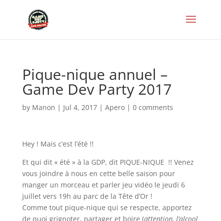
Pique-nique annuel –
Game Dev Party 2017
by
Manon
|
Jul 4, 2017
|
Apero
|
0 comments
Hey ! Mais c’est l’été !!
Et qui dit « été » à la GDP, dit PIQUE-NIQUE !! Venez
vous joindre à nous en cette belle saison pour
manger un morceau et parler jeu vidéo le jeudi 6
juillet vers 19h au parc de la Tête d’Or !
Comme tout pique-nique qui se respecte, apportez
de quoi grignoter, partager et boire (
attention, l’alcool