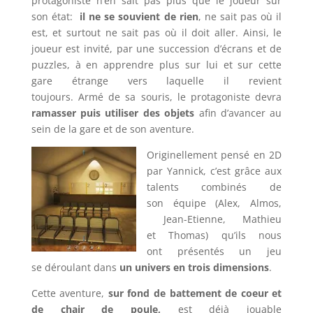
protagoniste n’en sait pas plus que le joueur sur
son état:
il ne se souvient de rien
, ne sait pas où il
est, et surtout ne sait pas où il doit aller. Ainsi, le
joueur est invité, par une succession d’écrans et de
puzzles, à en apprendre plus sur lui et sur cette
gare étrange vers laquelle il revient
toujours. Armé de sa souris, le protagoniste devra
ramasser puis utiliser des objets
afin d’avancer au
sein de la gare et de son aventure.
Originellement pensé en 2D
par Yannick, c’est grâce aux
talents combinés de
son équipe (Alex, Almos,
Jean-Etienne, Mathieu
et Thomas) qu’ils nous
ont présentés un jeu
se déroulant dans
un univers en trois dimensions
.
Cette aventure,
sur fond de battement de coeur et
de chair de poule,
est déjà jouable