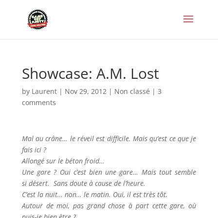
Showcase: A.M. Lost
by
Laurent
|
Nov 29, 2012
|
Non classé
|
3
comments
Mal au crâne… le réveil est difficile. Mais qu’est ce que je
fais ici ?
Allongé sur le béton froid…
Une gare ? Oui c’est bien une gare… Mais tout semble
si désert. Sans doute à cause de l’heure.
C’est la nuit… non… le matin. Oui, il est très tôt.
Autour de moi, pas grand chose à part cette gare, où
puis-je bien être ?