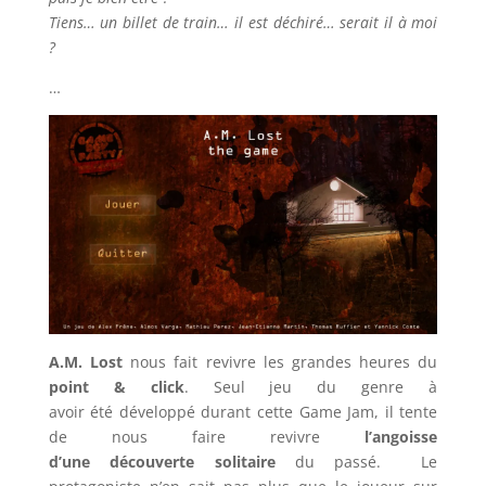
Tiens… un billet de train… il est déchiré… serait il à moi
?
…
A.M. Lost
nous fait revivre les grandes heures du
point & click
. Seul jeu du genre à
avoir été développé durant cette Game Jam, il tente
de nous faire revivre
l’angoisse
d’une découverte solitaire
du passé. Le