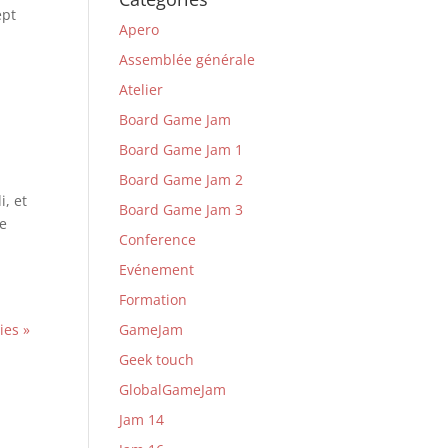
ept
Apero
Assemblée générale
Atelier
Board Game Jam
Board Game Jam 1
Board Game Jam 2
i, et
Board Game Jam 3
le
Conference
Evénement
Formation
GameJam
ies »
Geek touch
GlobalGameJam
Jam 14