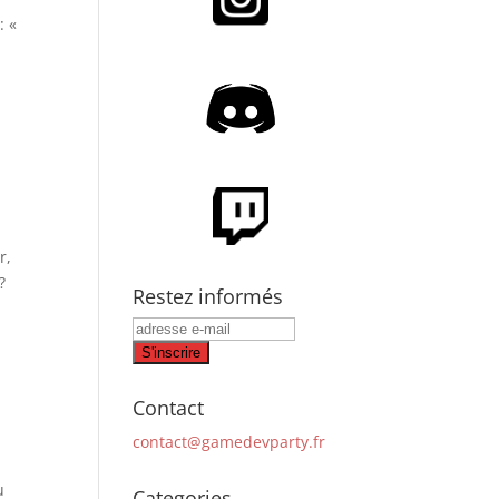
: «
r,
?
Restez informés
Contact
contact@gamedevparty.fr
u
Categories