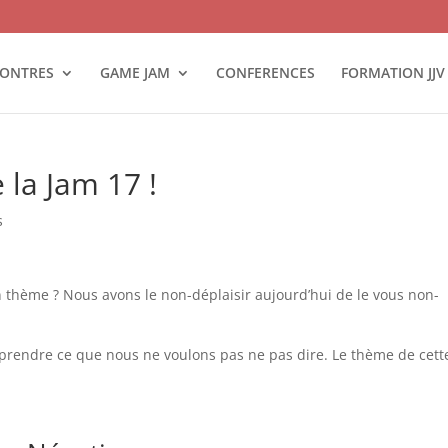
ONTRES
GAME JAM
CONFERENCES
FORMATION JJV
 la Jam 17 !
s
n thème ? Nous avons le non-déplaisir aujourd’hui de le vous non-
mprendre ce que nous ne voulons pas ne pas dire. Le thème de cett