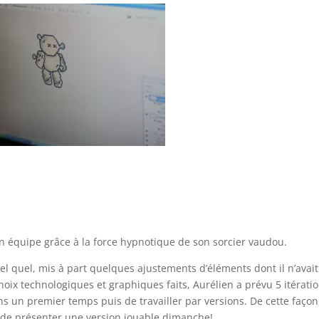
on équipe grâce à la force hypnotique de son sorcier vaudou.
l quel, mis à part quelques ajustements d’éléments dont il n’avai
hoix technologiques et graphiques faits, Aurélien a prévu 5 itérati
ns un premier temps puis de travailler par versions. De cette façon,
 de présenter une version jouable dimanche!