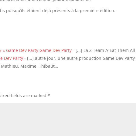
s puisqu’ils étaient déjà présents à la première édition.
 « « Game Dev Party Game Dev Party
- [...] La Z Team // Eat Them All [
e Dev Party
- [...] autre jour, une autre production Game Dev Party 
ed, Mathieu, Maxime, Thibaut…
ired fields are marked
*