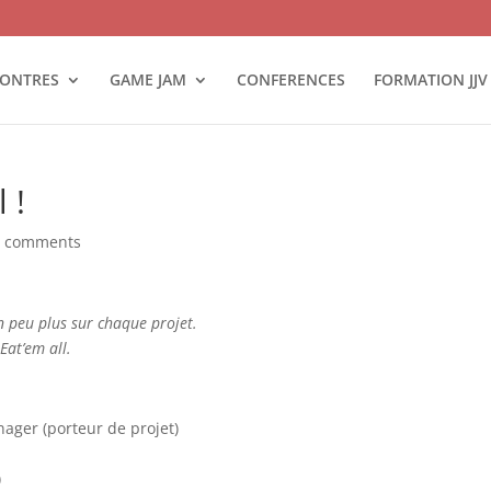
ONTRES
GAME JAM
CONFERENCES
FORMATION JJV
 !
0 comments
n peu plus sur chaque projet.
Eat’em all.
ager (porteur de projet)
)