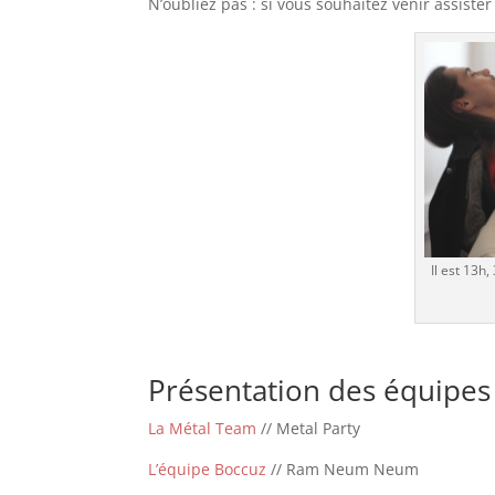
N’oubliez pas : si vous souhaitez venir assiste
Il est 13h,
Présentation des équipes 
La Métal Team
// Metal Party
L’équipe Boccuz
// Ram Neum Neum