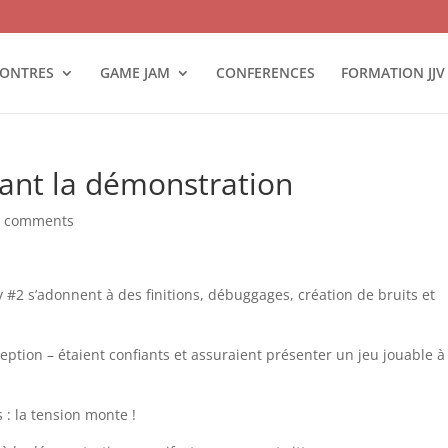
ONTRES
GAME JAM
CONFERENCES
FORMATION JJV
ant la démonstration
0 comments
y #2 s’adonnent à des finitions, débuggages, création de bruits et
eption – étaient confiants et assuraient présenter un jeu jouable à
 : la tension monte !