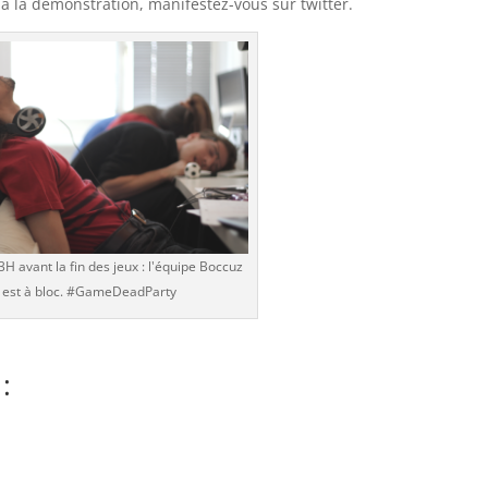
r à la démonstration, manifestez-vous sur twitter.
 3H avant la fin des jeux : l'équipe Boccuz
est à bloc. #GameDeadParty
: